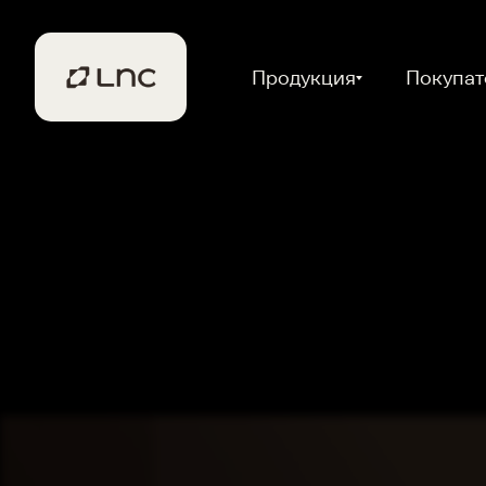
Продукция
Покупат