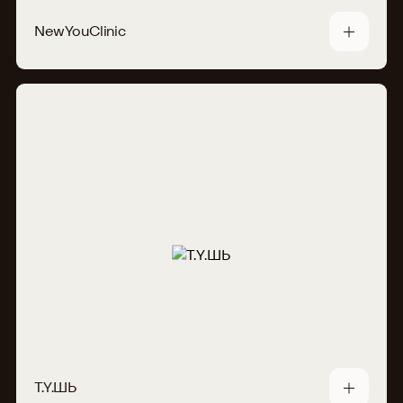
NewYouClinic
Т.Y.ШЬ