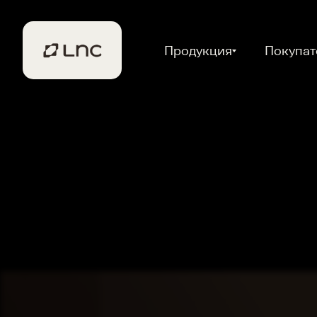
Продукция
Покупат